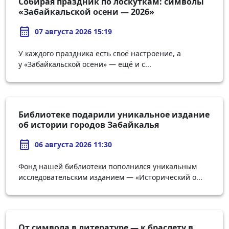
Собирая праздник по лоскуткам: символы
«Забайкальской осени — 2026»
calendar_month
07 августа 2026 15:19
У каждого праздника есть своё настроение, а
у «Забайкальской осени» — ещё и с...
Библиотеке подарили уникальное издание
об истории городов Забайкалья
calendar_month
06 августа 2026 11:30
Фонд нашей библиотеки пополнился уникальным
исследовательским изданием — «Исторический о...
От символа в литературе — к браслету в