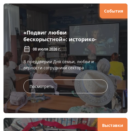
События
«Подвиг любви
бескорыстной»: историко-
просветительский час о
calendar_month
08 июля 2026 г.
жёнах декабристов
В преддверии Дня семьи, любви и
верности сотрудники сектора
литературы по искусству провели
историко-просветительский час «Подвиг
любви бескорыс...
Посмотреть
Выставки