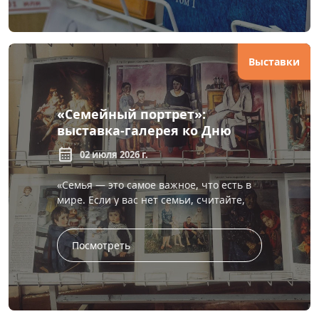
Выставки
«Семейный портрет»:
выставка-галерея ко Дню
семьи, любви и верности
calendar_month
02 июля 2026 г.
«Семья — это самое важное, что есть в
мире. Если у вас нет семьи, считайте,
что у вас нет ничего». Сальвадор Дали В
зале л...
Посмотреть