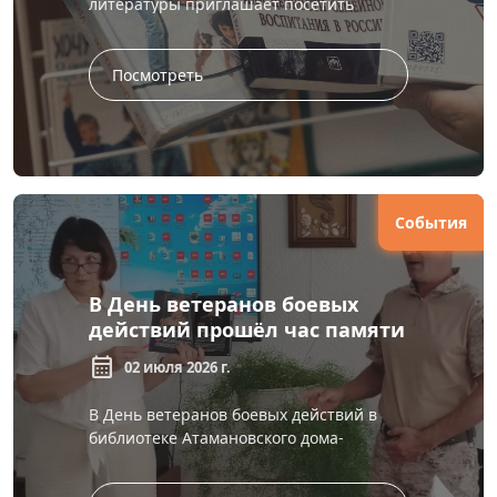
литературы приглашает посетить
книжную выставку «Всё начинается с
семьи», приуроченную ко Дню семьи,
любви и ве...
Посмотреть
События
В День ветеранов боевых
действий прошёл час памяти
calendar_month
02 июля 2026 г.
В День ветеранов боевых действий в
библиотеке Атамановского дома-
интерната состоялся час памяти
«Живые! Помните о нас», посвящённый