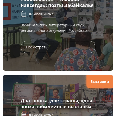
навсегда»: поэты Забайкалья
встретились с читателями
calendar_month
07 июля 2026 г.
Краснокаменска
Забайкальский литературный клуб
регионального отделения Российского
союза писателей продолжает знакомить
жителей края с творчеством
современных авторо...
Посмотреть
Выставки
Два голоса, две страны, одна
эпоха: юбилейные выставки
в зале литературы по
calendar_month
03 июля 2026 г.