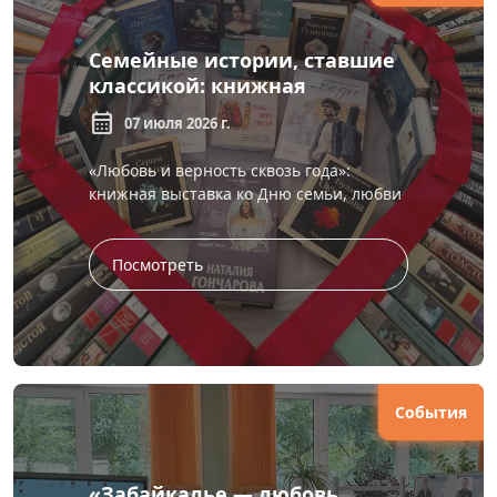
Семейные истории, ставшие
классикой: книжная
выставка «Любовь и верность
calendar_month
07 июля 2026 г.
сквозь года»
«Любовь и верность сквозь года»:
книжная выставка ко Дню семьи, любви
и верности Семья во все времена
остаётся хранительницей духов...
Посмотреть
События
«Забайкалье — любовь