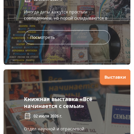
искусству
Иногда даты кажутся простым
совпадением, но порой складываются в
красивую рифму судьбы. В июле 1946
года с разницей всего в десять дней
родились две ж...
Посмотреть
Выставки
Книжная выставка «Всё
начинается с семьи»
calendar_month
02 июля 2026 г.
Отдел научной и отраслевой