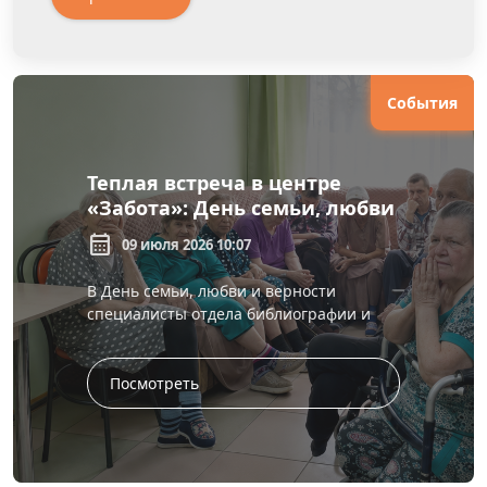
События
Теплая встреча в центре
«Забота»: День семьи, любви
и верности отметили
calendar_month
09 июля 2026 10:07
литературно-музыкальной
программой
В День семьи, любви и верности
специалисты отдела библиографии и
краеведения провели литературно-
музыкальную программу «Ромашки
нежный лепесток&...
Посмотреть