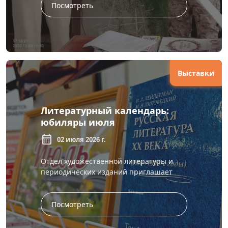
погибш...
Посмотреть
Выставки
Литературный календарь:
юбиляры июля
calendar_month
02 июля 2026 г.
Отдел художественной литературы и
периодических изданий приглашает
читателей посетить книжную выставку
«Писатели-юбиляры: июль»,
посвящённ...
Посмотреть