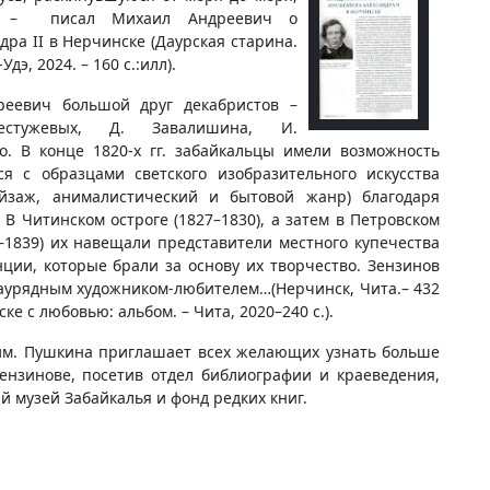
…», – писал Михаил Андреевич о
а II в Нерчинске (Даурская старина.
э, 2024. – 160 с.:илл).
реевич большой друг декабристов –
естужевых, Д. Завалишина, И.
го. В конце 1820-х гг. забайкальцы имели возможность
ся с образцами светского изобразительного искусства
ейзаж, анималистический и бытовой жанр) благодаря
 В Читинском остроге (1827–1830), а затем в Петровском
–1839) их навещали представители местного купечества
ции, которые брали за основу их творчество. Зензинов
заурядным художником-любителем…(Нерчинск, Чита.– 432
ке с любовью: альбом. – Чита, 2020–240 с.).
им. Пушкина приглашает всех желающих узнать больше
ензинове, посетив отдел библиографии и краеведения,
 музей Забайкалья и фонд редких книг.