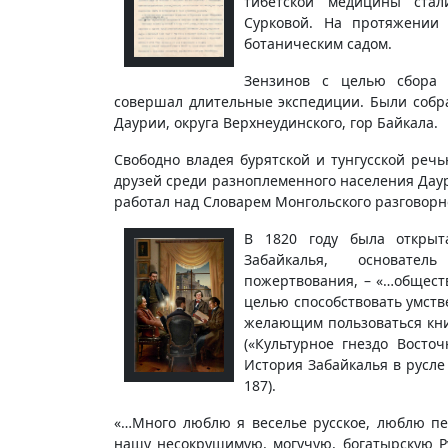
тибетской медицины стал
Сурковой. На протяжении 
ботаническим садом.
Зензинов с целью сбора б
совершал длительные экспедиции. Были собр
Даурии, округа Верхнеудинского, гор Байкала.
Свободно владея бурятской и тунгусской реч
друзей среди разноплеменного населения Даур
работал над Словарем Монгольского разговорн
В 1820 году была открыт
Забайкалья, основате
пожертвования, – «…обществ
целью способствовать умств
желающим пользоваться кни
(«Культурное гнездо Восто
История Забайкалья в русле 
187).
«…Много люблю я веселье русское, люблю пе
нашу несокрушимую, могучую, богатырскую Р