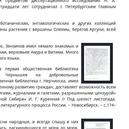
и предметом диссертационного исследования Н. А.
тридцати лет сотрудничал с Петербургским Главным
отанических, энтомологических и других коллекций
аны растения с вершины Олекмы, берегов Аргуни, всей
ью, Зензинов имел немало знакомых и
ии, верховьев Амура и Витима. Много
ого языка.
а первая общественная библиотека
ль Чернышев на добровольные
енная библиотека г. Нерчинска, имея
енному развитию граждан, доставляет возможность всем
гами, журналами и газетами, разрешенными цензурой»
чной Сибири» И. Г. Куренная // Под шелест листопада.
литературного процесса России. – Новосибирск. – с.174–
сни народные, и всегда слышу в них
усь, раскинувшуюся от моря до моря,