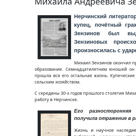
Михаила Андреевича Зе
Нерчинский литератор
купец, почётный гра
Зензинов был выд
Зензиновых происх
произносилась с удар
Михаил Зензинов окончил пр
образование. Семнадцатилетним юношей он 
прошла вся его остальная жизнь. Купеческие
сельским хозяйством.
С середины 30-х годов прошлого столетия Мих
работу в Нерчинске.
Его разносторонняя 
получила отражение в р
Жизнь и научное наследие 