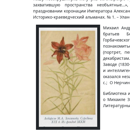
захватившую пространства необъятные
праздновании коронации Императора Александр
Историко-краеведческий альманах. № 1. – Улан-Уд
Михаил Анд
братьев Б
Горбачевско
познакомить
(портрет, п
декабристам.
Заводе (1830
и интеллиген
оказался не
с.; О Нерчинс
Библиотека 
о Михаиле З
Литературный