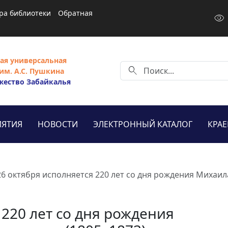
ра библиотеки
Обратная
visibility
ая универсальная
search
им. А.С. Пушкина
жество Забайкалья
ЯТИЯ
НОВОСТИ
ЭЛЕКТРОННЫЙ КАТАЛОГ
КРА
26 октября исполняется 220 лет со дня рождения Михаил
 220 лет со дня рождения