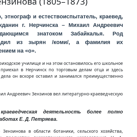
нзинова (1805–1873)
, этнограф и естествоиспытатель, краевед,
жданин г. Нерчинска – Михаил Андреевич
ающимся знатоком Забайкалья. Род
одил из зырян /коми/, а фамилия их
ением на «о».
иходское училище и на этом остановилось его школьное
приехал в Нерчинск по торговым делам отца и здесь
 дела он вскоре оставил и занимался преимущественно
аил Андреевич Зензинов вел литературно-краеведческую
краеведческая деятельность более полно
аботах Е. Д. Петряева.
Зензинова в области ботаники, сельского хозяйства,